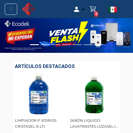
arrow_drop_down
0
Previous
Next
ARTÍCULOS DESTACADOS
LIMPIADOR P VIDRIOS
JABÓN LIQUIDO
CRISTASEL (5 LT)
LAVATRASTES LOZASEL (5
LT)